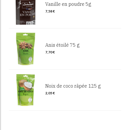
Vanille en poudre 5g
7,58
€
Anis étoilé 75 g
7,70
€
Noix de coco râpée 125 g
2,05
€