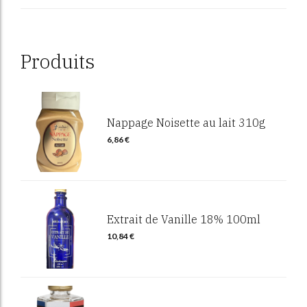
Produits
Nappage Noisette au lait 310g
6,86
€
Extrait de Vanille 18% 100ml
10,84
€