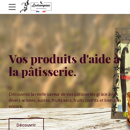
Vos produits d'aide à
la pâtisserie.
Découvrez la réelle saveur de vos pâtisseries grâce à nos
divers arômes, sucres, fruits secs, fruits confits et bien plus
encore.
Découvrir