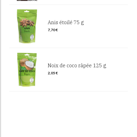
Anis étoilé 75 g
7,70
€
Noix de coco râpée 125 g
2,05
€