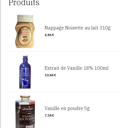
Produits
Nappage Noisette au lait 310g
6,86
€
Extrait de Vanille 18% 100ml
10,84
€
Vanille en poudre 5g
7,58
€