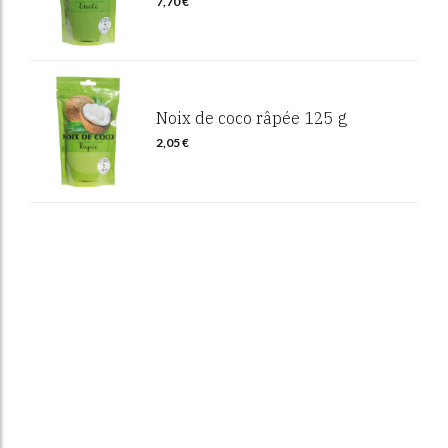
7,70
€
Noix de coco râpée 125 g
2,05
€