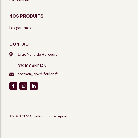
NOS PRODUITS
Les gammes
CONTACT
1 rue Nully de Harcourt
33610 CANEJAN
contact@cpvd-foulon.fr
©2023 CPVD Foulon – Lechampion