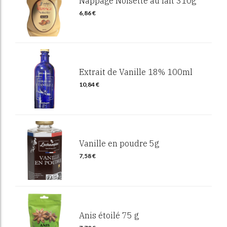
Nappage Noisette au lait 310g
6,86
€
Extrait de Vanille 18% 100ml
10,84
€
Vanille en poudre 5g
7,58
€
Anis étoilé 75 g