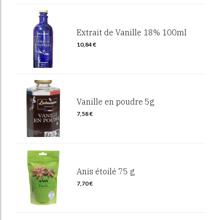
Extrait de Vanille 18% 100ml
10,84
€
Vanille en poudre 5g
7,58
€
Anis étoilé 75 g
7,70
€