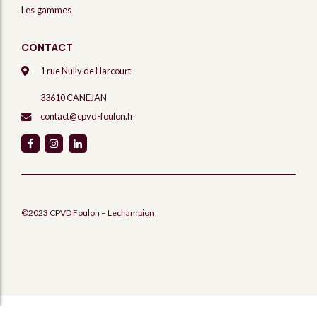
Les gammes
CONTACT
1 rue Nully de Harcourt
33610 CANEJAN
contact@cpvd-foulon.fr
©2023 CPVD Foulon – Lechampion